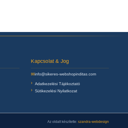
Kapcsolat & Jog
✉
info@sikeres-webshopinditas.com
Adatkezelési Tájékoztató
Sütikezelési Nyilatkozat
Az oldalt készítette:
szandra-webdesign