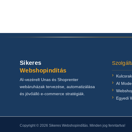
Sikeres
Szolgált
Webshopindítás
Kulcsra
AI-vezérelt Unas és Shoprenter
AI Moder
webáruházak tervezése, automatizálása
Webshop
és jövőálló e-commerce stratégiák.
Egyedi 
Copyright © 2026 Sikeres Webshopindítás. Minden jog fenntartva!