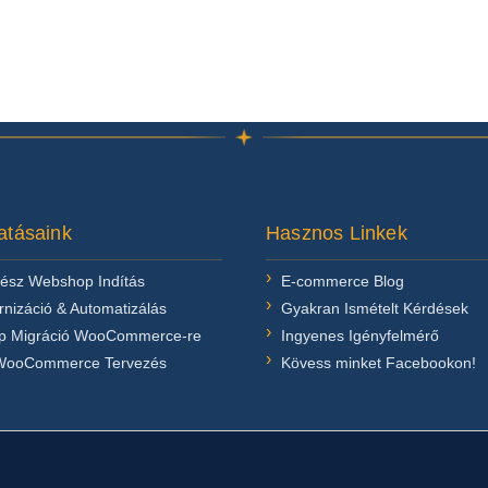
atásaink
Hasznos Linkek
kész Webshop Indítás
E-commerce Blog
nizáció & Automatizálás
Gyakran Ismételt Kérdések
 Migráció WooCommerce-re
Ingyenes Igényfelmérő
WooCommerce Tervezés
Kövess minket Facebookon!