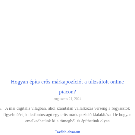
Hogyan építs erős márkapozíciót a túlzsúfolt online
piacon?
augusztus 21, 2024
a,
A mai digitális világban, ahol számtalan vállalkozás verseng a fogyasztók
figyelméért, kulcsfontosságú egy erős márkapozíció kialakítása. De hogyan
emelkedhetünk ki a tömegből és építhetünk olyan
Tovább olvasom