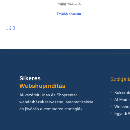
végigvezetünk
Tovább olvasom
1
2
3
Sikeres
Szolgált
Webshopindítás
Kulcsra
AI-vezérelt Unas és Shoprenter
AI Moder
webáruházak tervezése, automatizálása
Webshop
és jövőálló e-commerce stratégiák.
Egyedi 