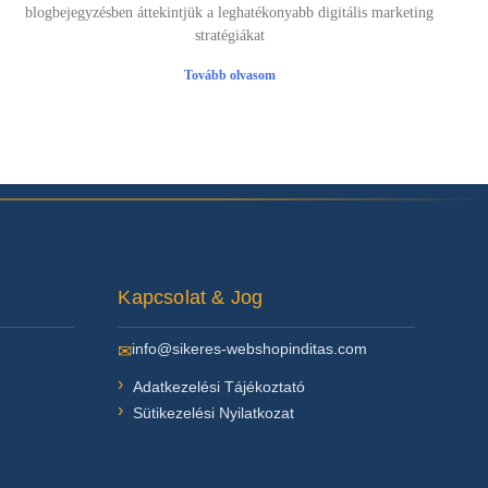
blogbejegyzésben áttekintjük a leghatékonyabb digitális marketing
stratégiákat
Tovább olvasom
Kapcsolat & Jog
info@sikeres-webshopinditas.com
✉
Adatkezelési Tájékoztató
Sütikezelési Nyilatkozat