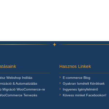
atásaink
Hasznos Linkek
kész Webshop Indítás
E-commerce Blog
nizáció & Automatizálás
Gyakran Ismételt Kérdések
 Migráció WooCommerce-re
Ingyenes Igényfelmérő
WooCommerce Tervezés
Kövess minket Facebookon!