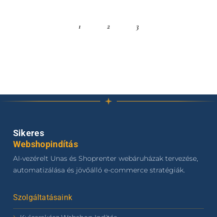
1
2
3
Sikeres
Webshopindítás
AI-vezérelt Unas és Shoprenter webáruházak tervezése,
automatizálása és jövőálló e-commerce stratégiák.
Szolgáltatásaink