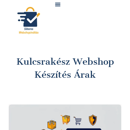
Skip
to
content
Kulcsrakész Webshop
Készítés Árak
OLDAL
OLDAL
OLDAL